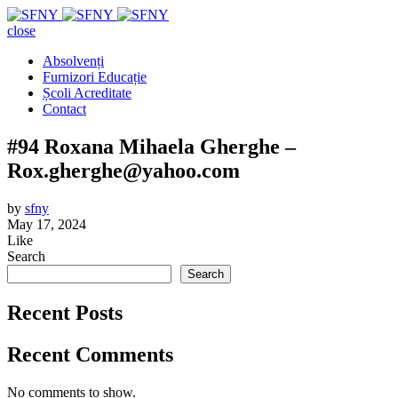
close
Absolvenți
Furnizori Educație
Școli Acreditate
Contact
#94 Roxana Mihaela Gherghe –
Rox.gherghe@yahoo.com
by
sfny
May 17, 2024
Like
Search
Search
Recent Posts
Recent Comments
No comments to show.