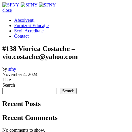
close
Absolvenți
Furnizori Educație
Școli Acreditate
Contact
#138 Viorica Costache –
vio.costache@yahoo.com
by
sfny
November 4, 2024
Like
Search
Search
Recent Posts
Recent Comments
No comments to show.