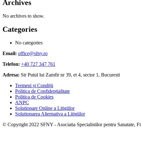
Archives
No archives to show.
Categories
No categories
Email:
office@sfny.ro
Telefon:
+40 727 347 761
Adresa:
Str Putul lui Zamfir nr 39, et 4, sector 1, Bucuresti
Termeni și Condiții
Politica de Confidențialitate
Politica de Cookies
ANPC
Solutionare Online a Litigiilor
Solutionarea Alternativa a Litigiilor
© Copyright 2022 SFNY - Asociatia Specialistilor pentru Sanatate, Fitn