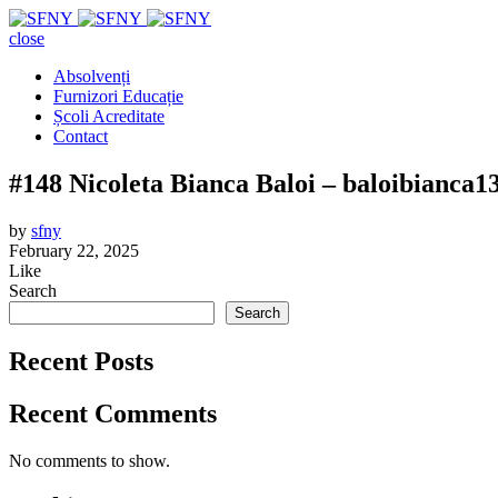
close
Absolvenți
Furnizori Educație
Școli Acreditate
Contact
#148 Nicoleta Bianca Baloi – baloibianc
by
sfny
February 22, 2025
Like
Search
Search
Recent Posts
Recent Comments
No comments to show.