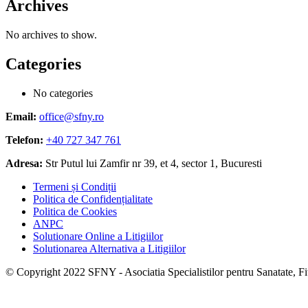
Archives
No archives to show.
Categories
No categories
Email:
office@sfny.ro
Telefon:
+40 727 347 761
Adresa:
Str Putul lui Zamfir nr 39, et 4, sector 1, Bucuresti
Termeni și Condiții
Politica de Confidențialitate
Politica de Cookies
ANPC
Solutionare Online a Litigiilor
Solutionarea Alternativa a Litigiilor
© Copyright 2022 SFNY - Asociatia Specialistilor pentru Sanatate, Fitn