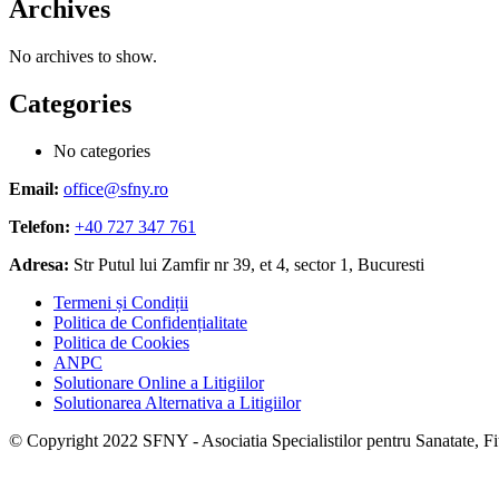
Archives
No archives to show.
Categories
No categories
Email:
office@sfny.ro
Telefon:
+40 727 347 761
Adresa:
Str Putul lui Zamfir nr 39, et 4, sector 1, Bucuresti
Termeni și Condiții
Politica de Confidențialitate
Politica de Cookies
ANPC
Solutionare Online a Litigiilor
Solutionarea Alternativa a Litigiilor
© Copyright 2022 SFNY - Asociatia Specialistilor pentru Sanatate, Fitn