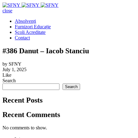
close
Absolvenți
Furnizori Educație
Școli Acreditate
Contact
#386 Danut – Iacob Stanciu
by
SFNY
July 1, 2025
Like
Search
Search
Recent Posts
Recent Comments
No comments to show.