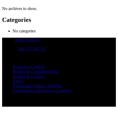
No archives to show.
Categories
No categories
Email:
office@sfny.ro
Telefon:
+40 727 347 761
Adresa:
Str Putul lui Zamfir nr 39, et 4, sector 1, Bucuresti
Termeni și Condiții
Politica de Confidențialitate
Politica de Cookies
ANPC
Solutionare Online a Litigiilor
Solutionarea Alternativa a Litigiilor
© Copyright 2022 SFNY - Asociatia Specialistilor pentru Sanatate,
Fitness, Nutritie si Yoga. Toate drepturile rezervate