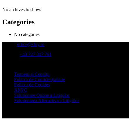
No archives to show.
Categories
No categories
Email:
office@sfny.ro
Telefon:
+40 727 347 761
Adresa:
Str Putul lui Zamfir nr 39, et 4, sector 1, Bucuresti
Termeni și Condiții
Politica de Confidențialitate
Politica de Cookies
ANPC
Solutionare Online a Litigiilor
Solutionarea Alternativa a Litigiilor
© Copyright 2022 SFNY - Asociatia Specialistilor pentru Sanatate,
Fitness, Nutritie si Yoga. Toate drepturile rezervate