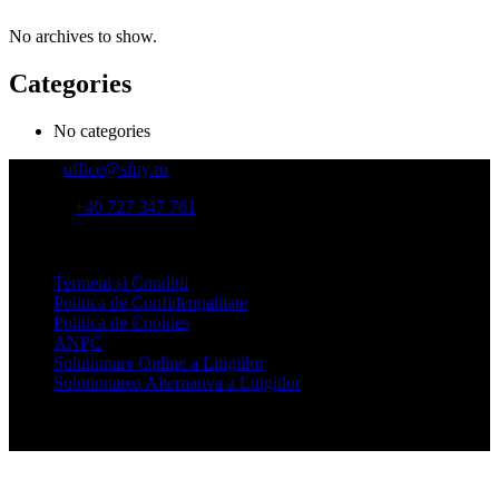
No archives to show.
Categories
No categories
Email:
office@sfny.ro
Telefon:
+40 727 347 761
Adresa:
Str Putul lui Zamfir nr 39, et 4, sector 1, Bucuresti
Termeni și Condiții
Politica de Confidențialitate
Politica de Cookies
ANPC
Solutionare Online a Litigiilor
Solutionarea Alternativa a Litigiilor
© Copyright 2022 SFNY - Asociatia Specialistilor pentru Sanatate,
Fitness, Nutritie si Yoga. Toate drepturile rezervate