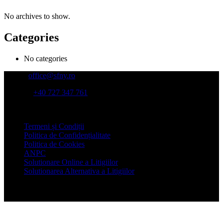
No archives to show.
Categories
No categories
Email:
office@sfny.ro
Telefon:
+40 727 347 761
Adresa:
Str Putul lui Zamfir nr 39, et 4, sector 1, Bucuresti
Termeni și Condiții
Politica de Confidențialitate
Politica de Cookies
ANPC
Solutionare Online a Litigiilor
Solutionarea Alternativa a Litigiilor
© Copyright 2022 SFNY - Asociatia Specialistilor pentru Sanatate,
Fitness, Nutritie si Yoga. Toate drepturile rezervate