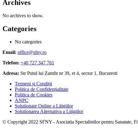
Archives
No archives to show.
Categories
No categories
Email:
office@sfny.ro
Telefon:
+40 727 347 761
Adresa:
Str Putul lui Zamfir nr 39, et 4, sector 1, Bucuresti
Termeni și Condiții
Politica de Confidențialitate
Politica de Cookies
ANPC
Solutionare Online a Litigiilor
Solutionarea Alternativa a Litigiilor
© Copyright 2022 SFNY - Asociatia Specialistilor pentru Sanatate, Fitn