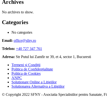
Archives
No archives to show.
Categories
No categories
Email:
office@sfny.ro
Telefon:
+40 727 347 761
Adresa:
Str Putul lui Zamfir nr 39, et 4, sector 1, Bucuresti
Termeni și Condiții
Politica de Confidențialitate
Politica de Cookies
ANPC
Solutionare Online a Litigiilor
Solutionarea Alternativa a Litigiilor
© Copyright 2022 SFNY - Asociatia Specialistilor pentru Sanatate, Fitn