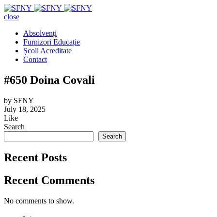
close
Absolvenți
Furnizori Educație
Școli Acreditate
Contact
#650 Doina Covali
by
SFNY
July 18, 2025
Like
Search
Search
Recent Posts
Recent Comments
No comments to show.