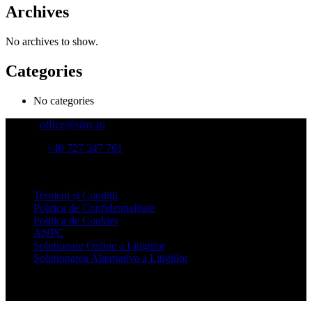
Archives
No archives to show.
Categories
No categories
Email:
office@sfny.ro
Telefon:
+40 727 347 761
Adresa:
Str Putul lui Zamfir nr 39, et 4, sector 1, Bucuresti
Termeni și Condiții
Politica de Confidențialitate
Politica de Cookies
ANPC
Solutionare Online a Litigiilor
Solutionarea Alternativa a Litigiilor
© Copyright 2022 SFNY - Asociatia Specialistilor pentru Sanatate,
Fitness, Nutritie si Yoga. Toate drepturile rezervate