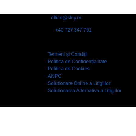
Email:
office@sfny.ro
Telefon:
+40 727 347 761
Adresa:
Str Putul lui Zamfir nr 39, et 4, sector 
Termeni și Condiții
Politica de Confidențialitate
Politica de Cookies
ANPC
Solutionare Online a Litigiilor
Solutionarea Alternativa a Litigiilor
© Copyright 2022 SFNY - Asociatia Specialistilo